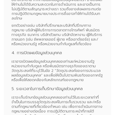
ให้ท่านไม่ได้รับความสะดวกในการดำเนินการ และอาจเป็นการ
ไม่ปฏิบัติตามสัญญาระหว่างเรา รวมถึงอาจส่งผลกระทบต่อ
การปฏิบัติตามกฎหมายบางประการซึ่งอาจทำให้ท่านได้รับบท
ลงโทษ
ยกตัวอย่างเช่น บริษัทที่ปรึกษาและบริษัทที่ปรึกษาทาง
กฎหมาย บริษัทผู้ให้บริการการตลาดทางโทรศัพท์ พันธมิตร
ทางธุรกิจ ธนาคาร บริษัทตัวแทน บริษัทจัดหางาน ผู้ให้บริการ
ภายนอก (เช่น ซัพพลายเออร์ ผู้ขาย หรือเอาต์ซอร์ซ) และ/
หรือหน่วยงานรัฐ หรือหน่วยงานกำกับดูแลที่เกี่ยวข้อง
4. การเปิดเผยข้อมูลส่วนบุคคล
เราอาจเปิดเผยข้อมูลส่วนบุคคลของท่านแก่หน่วยงานรัฐ
หน่วยงานกำกับดูแล หรือพันธมิตรทางธุรกิจของเราตาม
วัตถุประสงค์ที่ระบุไว้ในข้อ 2 “วัตถุประสงค์ของการประมวล
ผลข้อมูลส่วนบุคคล” และเพื่อให้เป็นไปตามพันธกิจของภาครัฐ
หรือเพื่อให้สอดคล้องกับหลักเกณฑ์ของกฎหมาย
5. ระยะเวลาในการเก็บรักษาข้อมูลส่วนบุคคล
เราจะเก็บรักษาข้อมูลส่วนบุคคลของท่านไว้ในระยะเวลาเท่าที่
จำเป็นในการบรรลุวัตถุประสงค์ในการเก็บรวบรวม และ/หรือ
ตามที่กฎหมายที่เกี่ยวข้องกำหนด เช่น เพื่อการดำเนินการทาง
กฎหมายอย่างต่อเนื่อง การปฏิบัติตามภาระหน้าที่ภายใต้