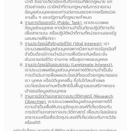
ปกติ ซึ่งอาจเกี่ยวข้องกับกิจกรรมที่ผิดกฎหมาย ยก
ตัวอย่างเช่น เรามีหน้าที่ตามกฎหมายในการรายงาน
ข้อมูลส่วนบุคคลของท่านต่อกรมสรรพากรหรือหน่วย
งานอื่น ๆ ของรัฐตามที่กฎหมายกำหนด
ฐานภารกิจของรัฐ (Public Task):
เราประมวลผล
ข้อมูลส่วนบุคคล หากมีความจำเป็นต้องปฏิบัติภารกิจ
เพื่อสาธารณะ หรือปฏิบัติหน้าที่ตามที่หน่วยงานของรัฐ
มอบหมายให้แก่เรา
ฐานประโยชน์สำคัญต่อชีวิต (Vital Interest):
เรา
ประมวลผลข้อมูลส่วนบุคคลหากมีสถานการณ์ฉุกเฉินที่
จำเป็นต้องมีการดำเนินการเพื่อป้องกันหรือระงับ
อันตรายต่อชีวิต ร่างกาย หรือสุขภาพของบุคคล
ฐานประโยชน์อันชอบธรรม (Legitimate Interest):
เราประมวลผลข้อมูลส่วนบุคคลภายใต้ความจำเป็นใน
การดำเนินการเพื่อผลประโยชน์ที่ชอบด้วยกฎหมายของ
เรา บุคคล หรือนิติบุคคลอื่น ซึ่งไม่ได้ลบล้างผล
ประโยชน์ของท่านหรือสิทธิขั้นพื้นฐานและเสรีภาพของ
เจ้าของข้อมูลส่วนบุคคล
ฐานการจัดทำเอกสารทางประวัติศาสตร์ (Research
Objective):
เราประมวลผลข้อมูลส่วนบุคคลภายใต้
ความจำเป็นเพื่อให้บรรลุวัตถุประสงค์ที่เกี่ยวข้องกับ
การจัดทำเอกสารทางประวัติศาสตร์ เพื่อประโยชน์ของ
สาธารณะหรือเพื่อวัตถุประสงค์ที่เกี่ยวข้องกับการวิจัย
หรือสถิติ
อย่างไรก็ตาม หากท่านไม่ให้ข้อมูลส่วนบุคคลแก่เรา อาจส่งผล