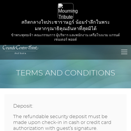
สถิตกลางใจประชาราษฎร์ น้อมรำลึกในพระ
มหากรุณาธิคุณอันหาที่สุดมิได้
ข้าพระพุทธเจ้า คณะกรรมการ ผู้บริหาร และพนักงาน เครือโรงแรม แกรนด์
เซนเตอร์ พอยต์
TERMS AND CONDITIONS
Deposit:
The refundable security deposit must be
made upon check-in in cash or credit card
authorization with guest’s signature.