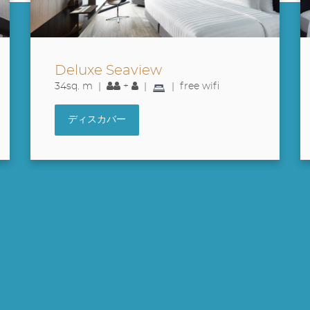
Deluxe Corner Seaview
34sq. m |
|
| free wifi
ディスカバー