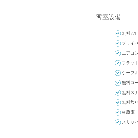
客室設備:
無料Wi-
プライ
エアコ
フラッ
ケーブ
無料コ
無料ス
無料飲
冷蔵庫
スリッ