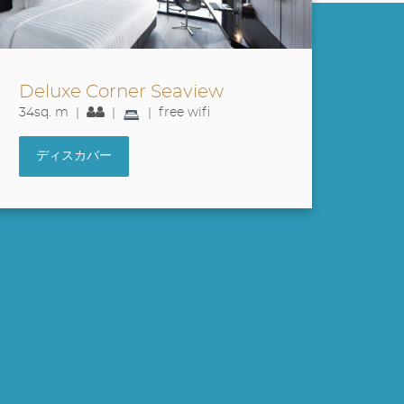
Panoramic Suite Seaview
De
64sq. m |
+
|
| free wifi
68s
ディスカバー