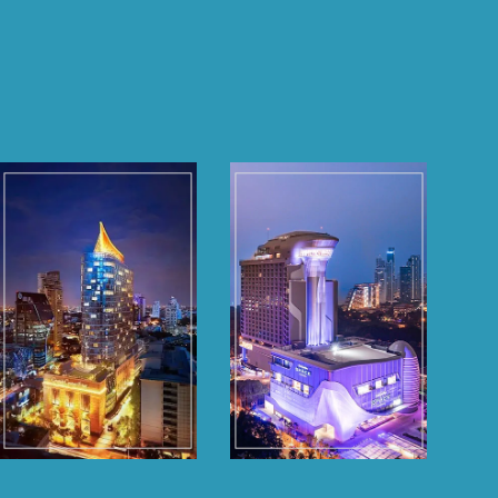
Grande Centre
Grande Centre
Point
Point
Sukhumvit 55
Space Pattaya