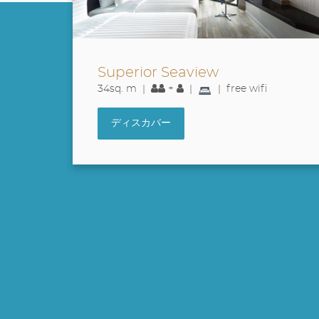
Deluxe Seaview
34sq. m |
+
|
| free wifi
ディスカバー