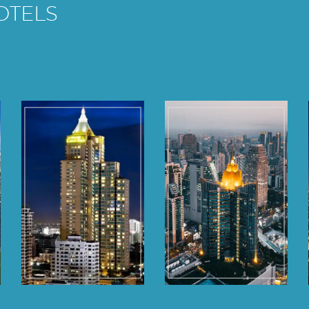
OTELS
Grande Centre
Grande Centre
Point
Point
Ratchadamri
Terminal 21