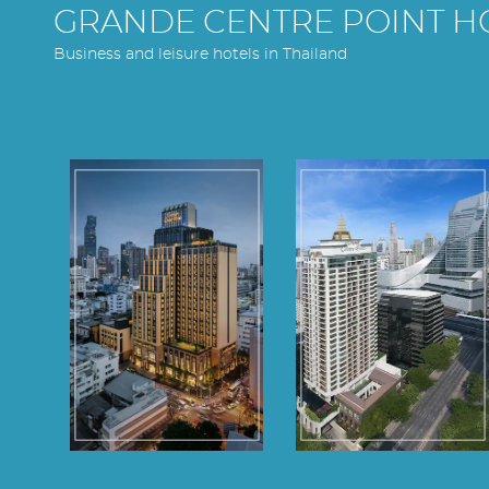
GRANDE CENTRE POINT H
Business and leisure hotels in Thailand
Grande Centre
Grande Centre
Point
Point
Surawong
Ploenchit