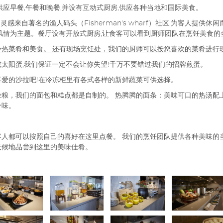
供应早餐,午餐和晚餐,并设有互动式厨房,供应各种当地和国际美食。
的灵感来自著名的渔人码头（Fisherman's wharf）社区,为客人提供
风情为主题。餐厅设有开放式厨房,让食客可以看到厨师团队在烹饪美食的
冷热菜肴和美食。 还有现场烹饪处，我们的厨师可以按您喜欢的菜肴进行
太阳蛋,我们保证一定不会让你失望!千万不要错过我们的招牌煎蛋。
喜爱的沙拉吧!在冷冻柜里有各式各样的新鲜蔬菜可供选择。
粮，我们的面包和糕点都是自制的。 热腾腾的面条：美味可口的热汤配上
个味。
人都可以按照自己的喜好在这里点餐。 我们的烹饪团队提供各种美味的当
天候地品尝到这里的美味佳肴。