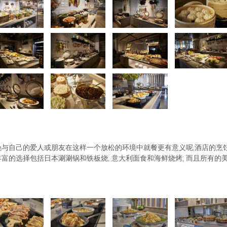
晚与自己的爱人或朋友在这样一个放松的环境中就餐更有意义呢,酒店的烹
富的选择包括日本涮涮锅和铁板烧, 意大利面食和海鲜烧烤; 而且所有的