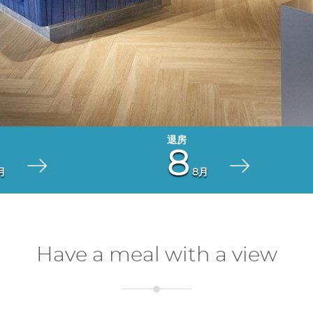
8
月
8月
Have a meal with a view