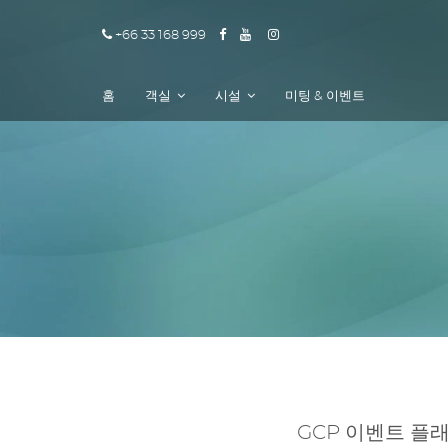
+66 33 168 999
홈
객실
시설
미팅 & 이벤트
GCP 이벤트 플